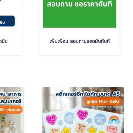
ดมิน
ามแอดมินทันที
เพิ่มเพื่อน สอบถามแอดมินทันที
ย
สติ๊กเกอร์ฉลากเบเก
สติ๊กเกอร์ PVC
สติ๊กเกอร์ สคบ. และ
สติ๊กเกอร์ฉ
สติ๊กเ
สติ
์
อรี่และคาเฟ่
ฉลากสินค้าเคมีภัณฑ์
อย. อาหารเสริมและ
แช่แข็งและห
เทคนิค
บาร
และน้ำหอม
เครื่องดื่ม
ขาว / 
ไฟฟ