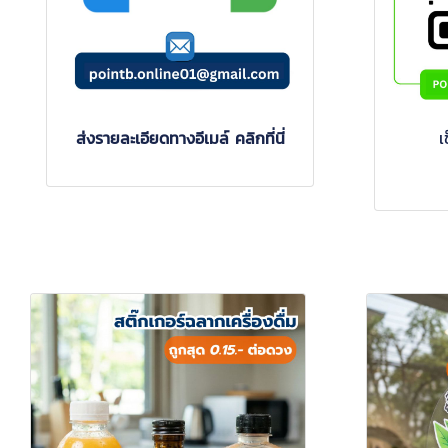
่
ี่
ส่งรายละเอียดทางอีเมล์ คลิกที่นี่
เช็คราคา/สั่งงาน ได้ที่
โทรสอบถาม ติดต่อแอดมิน
เ
@pointbgroup
สติ๊กเกอร์บาร์โค้ด
สติ๊กเกอ
ซีเรียลนัมเบอร์และ
เครื่องส
รับประกัน
สกินแคร์