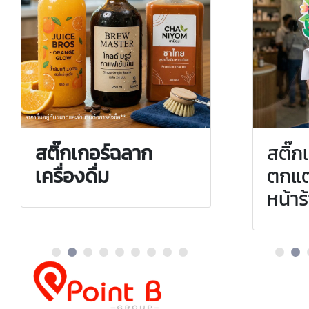
สติ๊กเกอร์ฉลาก
สติ๊กเกอร์ PVC ติด
สติ๊ก
ส
เครื่องดื่ม
รถยนต์และยาน
ตกแต
เ
พาหนะ
หน้าร
ส