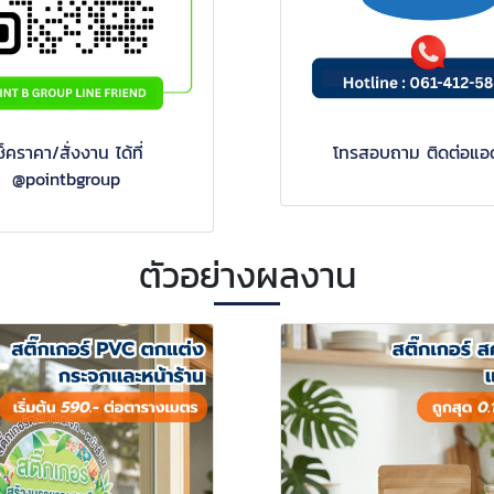
ช็คราคา/สั่งงาน ได้ที่
โทรสอบถาม ติดต่อแอดมิน
เพิ่มเพื่อน สอบถามแอดมินทันที
โทรสอบถาม ติดต่อแอ
เพิ่มเพื่อน สอบถ
@pointbgroup
ตัวอย่างผลงาน
ร์ฉลาก
สติ๊กเกอร์ชีท ไดคัท
สติ๊กเกอร์ฉลากยา
สติ๊กเกอร์ PVC ป้า
ำอางและ
A5-A6
และอาหารเสริม
เตือนและสัญลักษณ
ความปลอดภัย