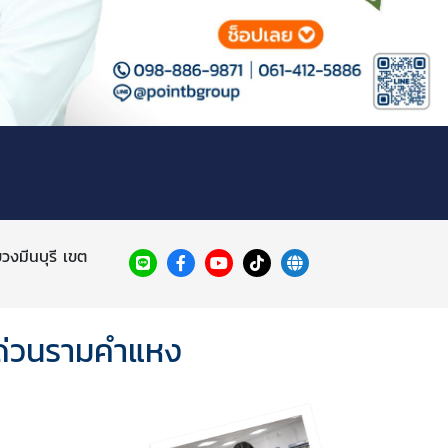
งมีนบุรี เขต
ร์ด่วนรามคำแหง