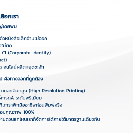
เลือกเรา
หญ่เคยพบ
ตัวหนังสือเล็กอ่านไม่ออก
ไม่ติด
ม CI (Corporate Identity)
ect)
ด จนไลน์ผลิตหยุดชะงัก
ุ๊ป คือทางออกที่ถูกต้อง
์ความละเอียดสูง (High Resolution Printing)
อร์เกรดA ระดับพรีเมี่ยม
ีมกราฟิกมืออาชีพก่อนพิมพ์จริง
สอบคุณภาพ 100%
นด่วนแค่ไหนเราก็จัดการได้ภายใต้มาตรฐานเดียวกัน