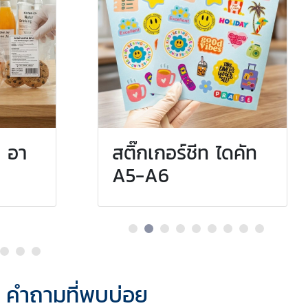
ทอง)
. อา
ีท ไดคัท
สติ๊กเกอร์ชีท ไดคัท
A5-A6
คำถามที่พบบ่อย