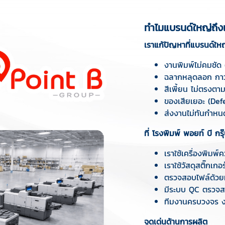
ทำไมแบรนด์ใหญ่ถึง
เราแก้ปัญหาที่แบรนด์ใ
งานพิมพ์ไม่คมชัด 
ฉลากหลุดลอก กาว
สีเพี้ยน ไม่ตรงตา
ของเสียเยอะ (Def
ส่งงานไม่ทันกำหน
ที่ โรงพิมพ์ พอยท์ บี กร
เราใช้เครื่องพิมพ
เราใช้วัสดุสติ๊กเก
ตรวจสอบไฟล์ด้วยท
มีระบบ QC ตรวจ
ทีมงานครบวงจร งา
จุดเด่นด้านการผลิต